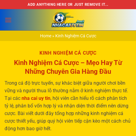
Bỏ
ADD ANYTHING HERE OR JUST REMOVE IT...
qua
nội
dung
Home
»
Kinh Nghiệm Cá Cược
KINH NGHIỆM CÁ CƯỢC
Kinh Nghiệm Cá Cược – Mẹo Hay Từ
Những Chuyên Gia Hàng Đầu
Trong cá độ trực tuyến, sự khác biệt giữa người chơi bền
vững và người thua lỗ thường nằm ở kinh nghiệm thực tế.
Tại các
nha cai uy tin
, hội viên cần hiểu rõ cách phân tích
tỷ lệ, phân bổ vốn hợp lý và nhận diện thời điểm nên dừng
cược. Bài viết dưới đây tổng hợp những kinh nghiệm cá
cược thiết yếu, giúp quý hội viên tiếp cận kèo một cách chủ
động hơn bao giờ hết.