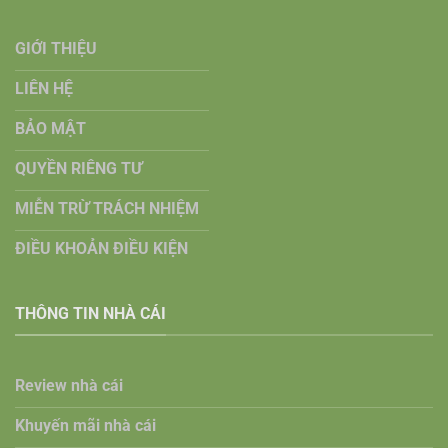
GIỚI THIỆU
LIÊN HỆ
BẢO MẬT
QUYỀN RIÊNG TƯ
MIỄN TRỪ TRÁCH NHIỆM
ĐIỀU KHOẢN ĐIỀU KIỆN
THÔNG TIN NHÀ CÁI
Review nhà cái
Khuyến mãi nhà cái