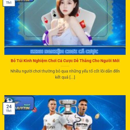
Th1
Bỏ Túi Kinh Nghiệm Chơi Cá Cược Dễ Thắng Cho Người Mới
Nhiều người chơi thường bỏ qua những yếu tố cốt lõi dẫn đến
kết quả [...]
24
Th1