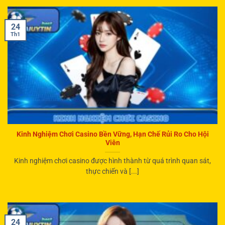
24
Th1
Kinh Nghiệm Chơi Casino Bền Vững, Hạn Chế Rủi Ro Cho Hội
Viên
Kinh nghiệm chơi casino được hình thành từ quá trình quan sát,
thực chiến và [...]
24