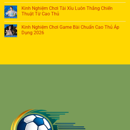
Kinh Nghiệm Chơi Tài Xỉu Luôn Thắng Chiến
Thuật Từ Cao Thủ
Kinh Nghiệm Chơi Game Bài Chuẩn Cao Thủ Áp
Dụng 2026