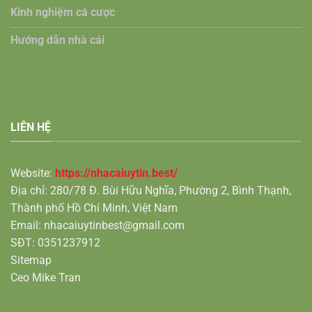
Kinh nghiệm cá cược
Hướng dẫn nhà cái
LIÊN HỆ
Website:
https://nhacaiuytin.best/
Địa chỉ:
280/78 Đ. Bùi Hữu Nghĩa, Phường 2, Bình Thạnh,
Thành phố Hồ Chí Minh, Việt Nam
Email:
nhacaiuytinbest@gmail.com
SĐT:
0351237912
Sitemap
Ceo Mike Tran