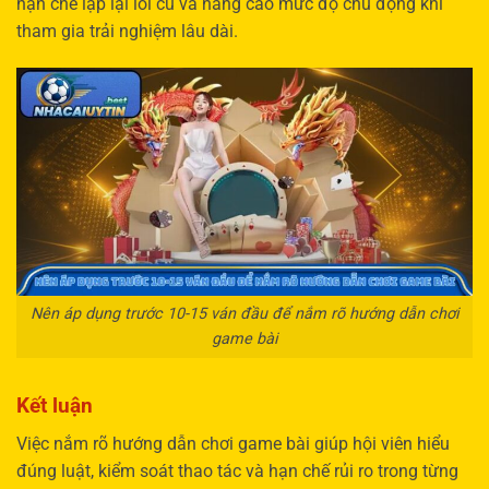
hạn chế lặp lại lỗi cũ và nâng cao mức độ chủ động khi
tham gia trải nghiệm lâu dài.
Nên áp dụng trước 10-15 ván đầu để nắm rõ hướng dẫn chơi
game bài
Kết luận
Việc nắm rõ hướng dẫn chơi game bài giúp hội viên hiểu
đúng luật, kiểm soát thao tác và hạn chế rủi ro trong từng