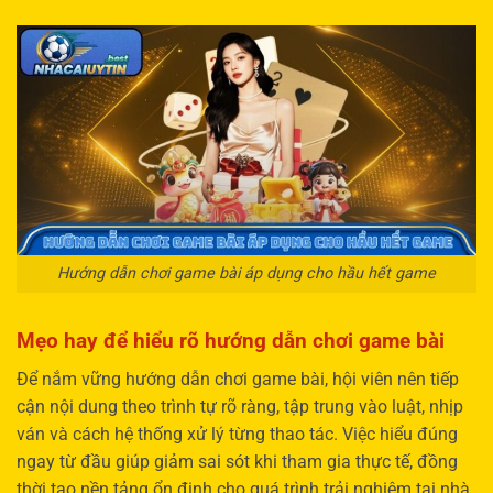
Hướng dẫn chơi game bài áp dụng cho hầu hết game
Mẹo hay để hiểu rõ hướng dẫn chơi game bài
Để nắm vững hướng dẫn chơi game bài, hội viên nên tiếp
cận nội dung theo trình tự rõ ràng, tập trung vào luật, nhịp
ván và cách hệ thống xử lý từng thao tác. Việc hiểu đúng
ngay từ đầu giúp giảm sai sót khi tham gia thực tế, đồng
thời tạo nền tảng ổn định cho quá trình trải nghiệm tại nhà