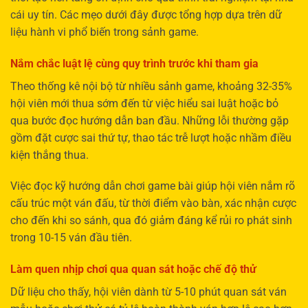
cái uy tín. Các mẹo dưới đây được tổng hợp dựa trên dữ
liệu hành vi phổ biến trong sảnh game.
Nắm chắc luật lệ cùng quy trình trước khi tham gia
Theo thống kê nội bộ từ nhiều sảnh game, khoảng 32-35%
hội viên mới thua sớm đến từ việc hiểu sai luật hoặc bỏ
qua bước đọc hướng dẫn ban đầu. Những lỗi thường gặp
gồm đặt cược sai thứ tự, thao tác trễ lượt hoặc nhầm điều
kiện thắng thua.
Việc đọc kỹ hướng dẫn chơi game bài giúp hội viên nắm rõ
cấu trúc một ván đấu, từ thời điểm vào bàn, xác nhận cược
cho đến khi so sánh, qua đó giảm đáng kể rủi ro phát sinh
trong 10-15 ván đầu tiên.
Làm quen nhịp chơi qua quan sát hoặc chế độ thử
Dữ liệu cho thấy, hội viên dành từ 5-10 phút quan sát ván