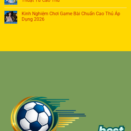
Thuật Từ Cao Thủ
Kinh Nghiệm Chơi Game Bài Chuẩn Cao Thủ Áp
Dụng 2026