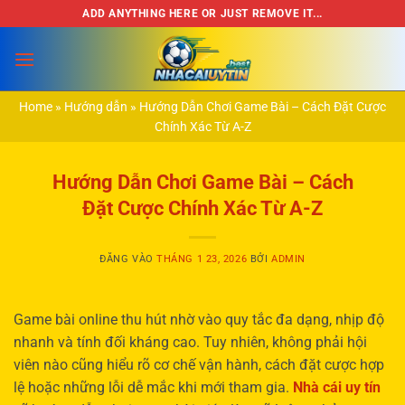
Bỏ
ADD ANYTHING HERE OR JUST REMOVE IT...
qua
nội
dung
Home
»
Hướng dẫn
»
Hướng Dẫn Chơi Game Bài – Cách Đặt Cược
Chính Xác Từ A-Z
Hướng Dẫn Chơi Game Bài – Cách
Đặt Cược Chính Xác Từ A-Z
ĐĂNG VÀO
THÁNG 1 23, 2026
BỞI
ADMIN
Game bài online thu hút nhờ vào quy tắc đa dạng, nhịp độ
nhanh và tính đối kháng cao. Tuy nhiên, không phải hội
viên nào cũng hiểu rõ cơ chế vận hành, cách đặt cược hợp
lệ hoặc những lỗi dễ mắc khi mới tham gia.
Nhà cái uy tín