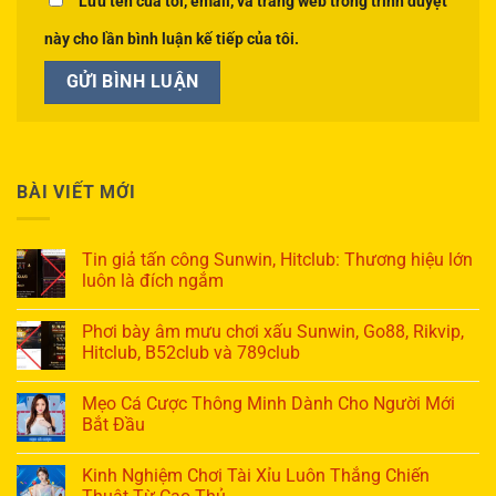
Lưu tên của tôi, email, và trang web trong trình duyệt
này cho lần bình luận kế tiếp của tôi.
BÀI VIẾT MỚI
Tin giả tấn công Sunwin, Hitclub: Thương hiệu lớn
luôn là đích ngắm
Phơi bày âm mưu chơi xấu Sunwin, Go88, Rikvip,
Hitclub, B52club và 789club
Mẹo Cá Cược Thông Minh Dành Cho Người Mới
Bắt Đầu
Kinh Nghiệm Chơi Tài Xỉu Luôn Thắng Chiến