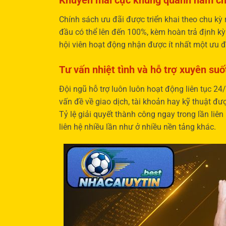
Khuyến mãi cực khủng quanh năm cho
Chính sách ưu đãi được triển khai theo chu kỳ 
đầu có thể lên đến 100%, kèm hoàn trả định k
hội viên hoạt động nhận được ít nhất một ưu đã
Tư vấn nhiệt tình và hỗ trợ xuyên suốt
Đội ngũ hỗ trợ luôn luôn hoạt động liên tục 24/
vấn đề về giao dịch, tài khoản hay kỹ thuật đượ
Tỷ lệ giải quyết thành công ngay trong lần liên
liên hệ nhiều lần như ở nhiều nền tảng khác.