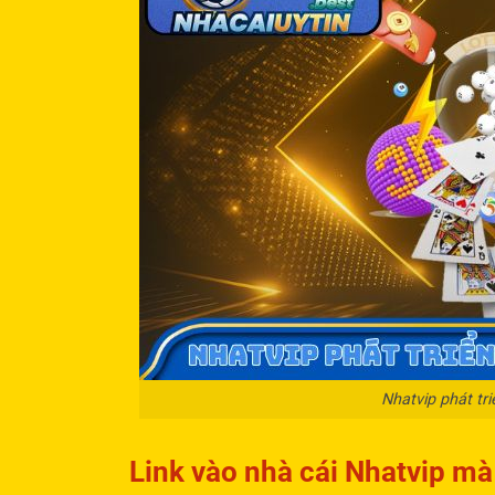
Nhatvip phát tr
Link vào nhà cái Nhatvip m