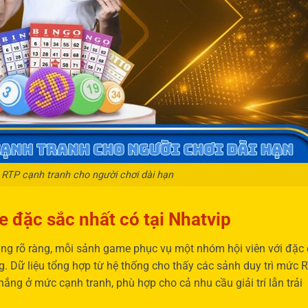
ì RTP cạnh tranh cho người chơi dài hạn
đặc sắc nhất có tại Nhatvip
ng rõ ràng, mỗi sảnh game phục vụ một nhóm hội viên với đặc
êng. Dữ liệu tổng hợp từ hệ thống cho thấy các sảnh duy trì mức 
 thắng ở mức cạnh tranh, phù hợp cho cả nhu cầu giải trí lẫn trải