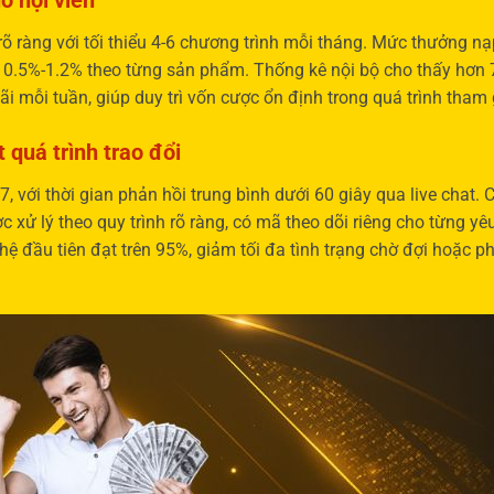
 hội viên
rõ ràng với tối thiểu 4-6 chương trình mỗi tháng. Mức thưởng nạ
ỳ 0.5%-1.2% theo từng sản phẩm. Thống kê nội bộ cho thấy hơn
i mỗi tuần, giúp duy trì vốn cược ổn định trong quá trình tham 
 quá trình trao đổi
7, với thời gian phản hồi trung bình dưới 60 giây qua live chat. 
c xử lý theo quy trình rõ ràng, có mã theo dõi riêng cho từng yê
 hệ đầu tiên đạt trên 95%, giảm tối đa tình trạng chờ đợi hoặc p