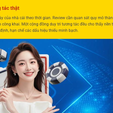
 tác thật
 của nhà cái theo thời gian. Review cần quan sát quy mô thà
h công khai. Một cộng đồng duy trì tương tác đều cho thấy nền 
định, hạn chế các dấu hiệu thiếu minh bạch.