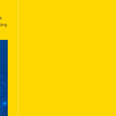
nh
tảng