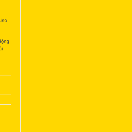
i
sino
 động
ải