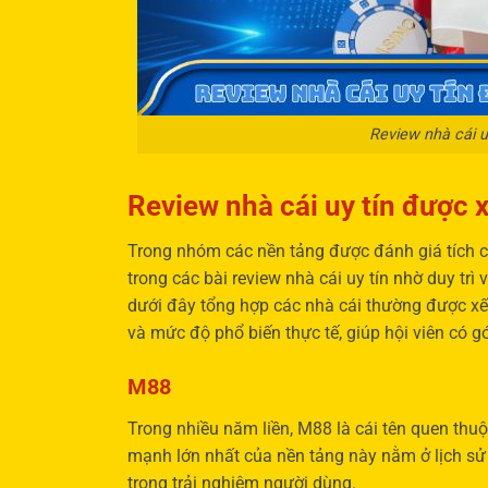
Review nhà cái u
Review nhà cái uy tín được 
Trong nhóm các nền tảng được đánh giá tích cự
trong các bài review nhà cái uy tín nhờ duy tr
dưới đây tổng hợp các nhà cái thường được xếp
và mức độ phổ biến thực tế, giúp hội viên có gó
M88
Trong nhiều năm liền, M88 là cái tên quen thuộ
mạnh lớn nhất của nền tảng này nằm ở lịch sử
trong trải nghiệm người dùng.