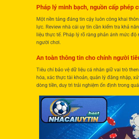
Pháp lý minh bạch, nguồn cấp phép c
Một nền tảng đáng tin cậy luôn công khai thôn
lực. Review nhà cái uy tín cần kiểm tra khả năn
liệu thực tế. Pháp lý rõ ràng phản ánh mức độ 
người chơi.
An toàn thông tin cho chính người ti
Tiêu chí bảo vệ dữ liệu cá nhân giữ vai trò the
hóa, xác thực tài khoản, quản lý đăng nhập, xử 
dòng tiền, duy trì trải nghiệm ổn định trong qu