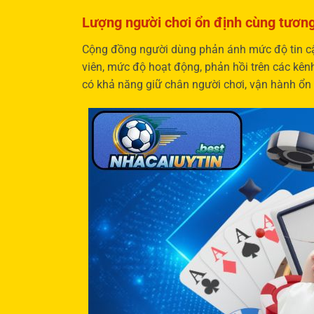
Lượng người chơi ổn định cùng tương
Cộng đồng người dùng phản ánh mức độ tin cậy
viên, mức độ hoạt động, phản hồi trên các kên
có khả năng giữ chân người chơi, vận hành ổn 