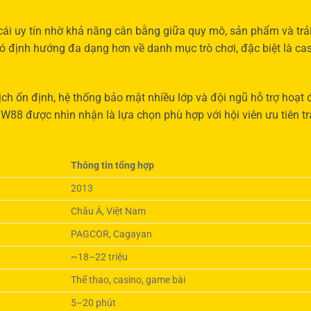
i uy tín nhờ khả năng cân bằng giữa quy mô, sản phẩm và trả
ó định hướng đa dạng hơn về danh mục trò chơi, đặc biệt là ca
ịch ổn định, hệ thống bảo mật nhiều lớp và đội ngũ hỗ trợ hoạt
W88 được nhìn nhận là lựa chọn phù hợp với hội viên ưu tiên tr
Thông tin tổng hợp
2013
Châu Á, Việt Nam
PAGCOR, Cagayan
~18–22 triệu
Thể thao, casino, game bài
5–20 phút