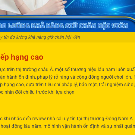
y tín đo lường khả năng giữ chân hội viên
xếp hạng cao
c trên thị trường châu Á, một số thương hiệu lâu năm luôn xuấ
ì vận hành ổn định, pháp lý rõ ràng và cộng đồng người chơi lớn.
 hạng cao, dựa trên tiêu chí pháp lý, bảo mật, trải nghiệm sử 
c nhìn đối chiếu trước khi lựa chọn.
c khi nhắc đến review nhà cái uy tín tại thị trường Đông Nam Á
 hoạt động lâu năm, mô hình vận hành ổn định và sự nhất quá